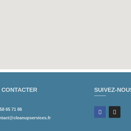
 CONTACTER
SUIVEZ-NOU
 58 65 71 86
ntact@cleanupservices.fr